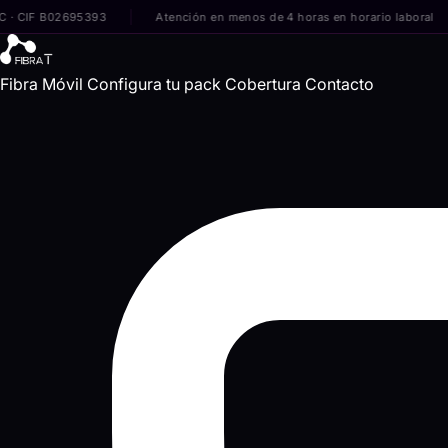
 B02695393
Atención en menos de 4 horas en horario laboral
Si
Fibra
Móvil
Configura tu pack
Cobertura
Contacto