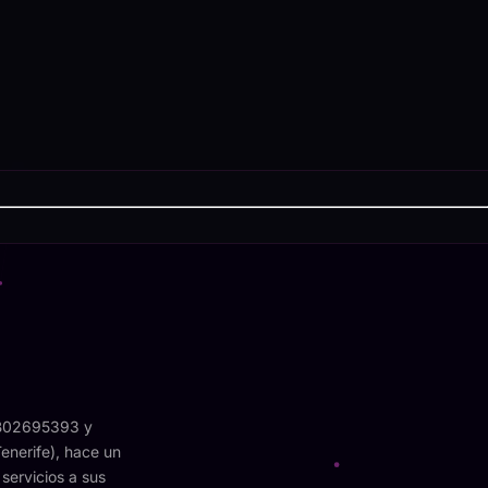
 B02695393 y
enerife), hace un
 servicios a sus