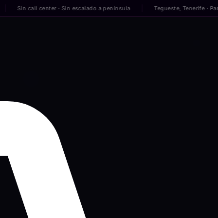
n call center · Sin escalado a península
Tegueste, Tenerife · Para empre