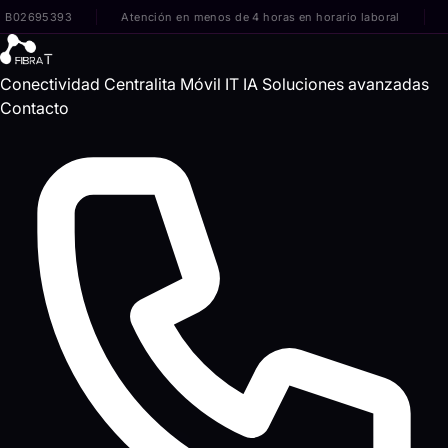
695393
Atención en menos de 4 horas en horario laboral
Sin ca
Conectividad
Centralita
Móvil
IT
IA
Soluciones avanzadas
Contacto