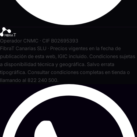
Operador CNMC · CIF B02695393
FibraT Canarias SLU · Precios vigentes en la fecha de
publicación de esta web, IGIC incluido. Condiciones sujetas
a disponibilidad técnica y geográfica. Salvo errata
tipográfica. Consultar condiciones completas en tienda o
llamando al 822 240 500.