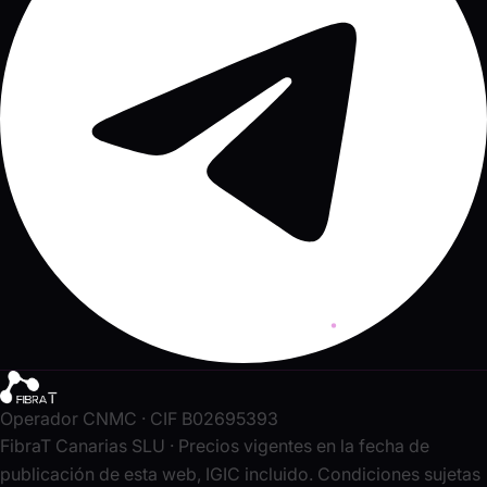
Operador CNMC · CIF B02695393
FibraT Canarias SLU · Precios vigentes en la fecha de
publicación de esta web, IGIC incluido. Condiciones sujetas