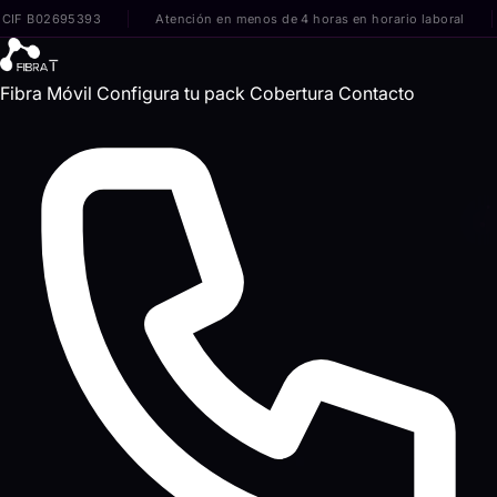
F B02695393
Atención en menos de 4 horas en horario laboral
S
Fibra
Móvil
Configura tu pack
Cobertura
Contacto