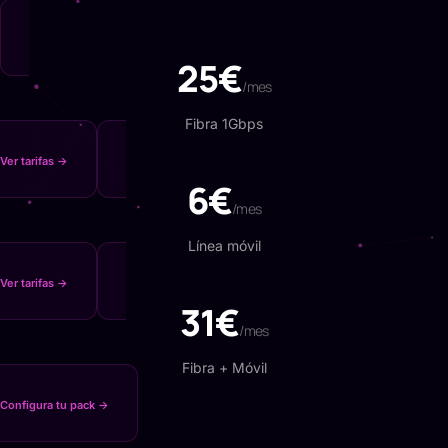
25€
/mes
Fibra 1Gbps
Ver tarifas →
6€
/mes
Línea móvil
Ver tarifas →
31€
/mes
Fibra + Móvil
Configura tu pack →