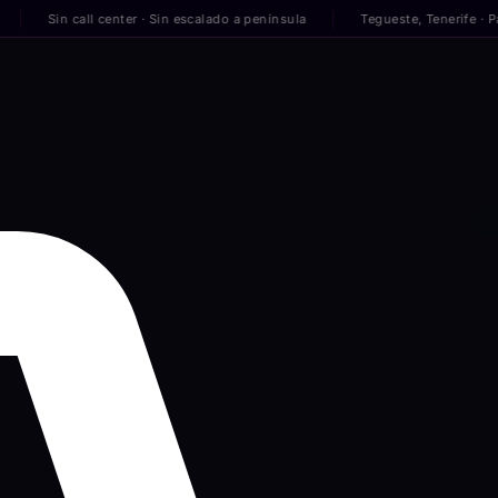
in call center · Sin escalado a península
Tegueste, Tenerife · Para emp