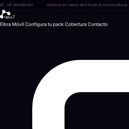
F B02695393
Atención en menos de 4 horas en horario laboral
S
Fibra
Móvil
Configura tu pack
Cobertura
Contacto