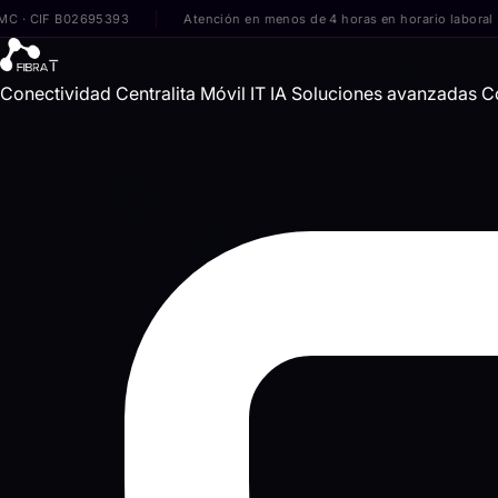
IF B02695393
Atención en menos de 4 horas en horario laboral
Conectividad
Centralita
Móvil
IT
IA
Soluciones avanzadas
C