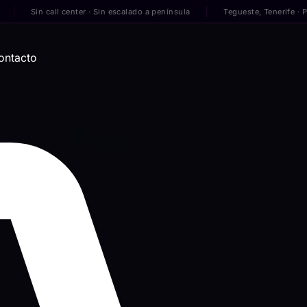
Sin call center · Sin escalado a península
Tegueste, Tenerife · Para em
ontacto