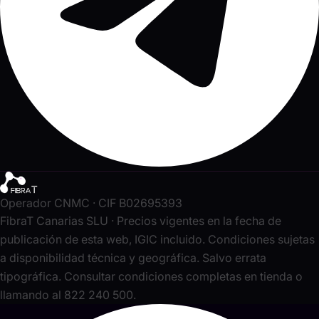
Operador CNMC · CIF B02695393
FibraT Canarias SLU · Precios vigentes en la fecha de
publicación de esta web, IGIC incluido. Condiciones sujetas
a disponibilidad técnica y geográfica. Salvo errata
tipográfica. Consultar condiciones completas en tienda o
llamando al 822 240 500.