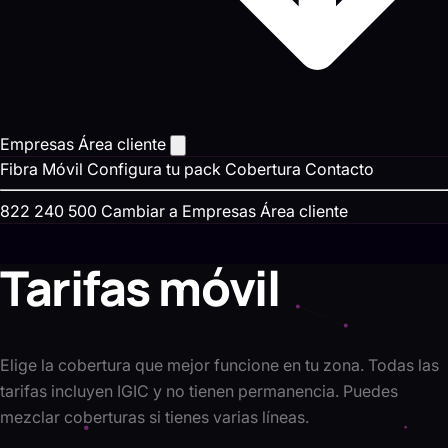
Empresas
Área cliente
Fibra
Móvil
Configura tu pack
Cobertura
Contacto
822 240 500
Cambiar a Empresas
Área cliente
Tarifas móvil
Elige la cobertura que mejor funcione en tu zona. Todas las
tarifas incluyen IGIC y no tienen permanencia. Puedes
mezclar coberturas si tienes varias líneas.