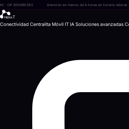
IF B02695393
Atención en menos de 4 horas en horario laboral
Conectividad
Centralita
Móvil
IT
IA
Soluciones avanzadas
C