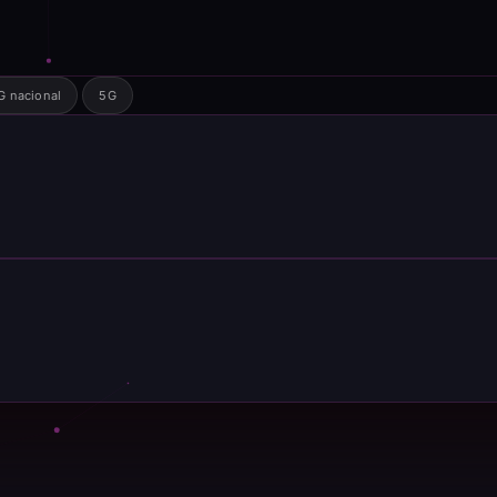
G nacional
5G